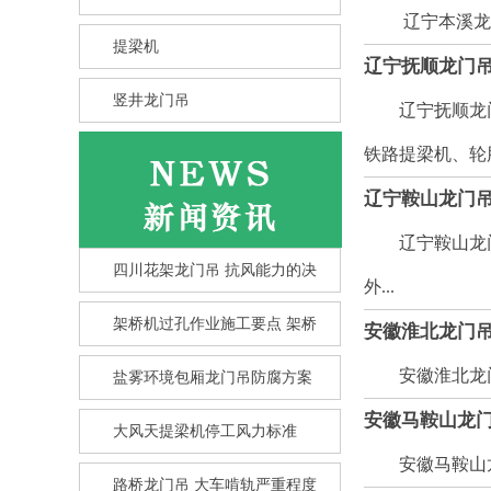
辽宁本溪龙门吊
提梁机
辽宁抚顺龙门
竖井龙门吊
辽宁抚顺龙门
铁路提梁机、轮胎
辽宁鞍山龙门
辽宁鞍山龙门
四川花架龙门吊 抗风能力的决
外...
架桥机过孔作业施工要点 架桥
安徽淮北龙门
安徽淮北龙门吊
盐雾环境包厢龙门吊防腐方案
安徽马鞍山龙门
大风天提梁机停工风力标准
竖井龙门吊选型核心要点 竖井
龙
安徽马鞍山龙门
路桥龙门吊 大车啃轨严重程度