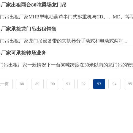
厂家出租两台80吨梁场龙门吊
出租厂家MHB型电动葫芦半门式起重机与CD、、MD、等型号
吊厂家承接龙门吊出租销售
出租厂家龙门吊设备带的夹轨器分手动式和电动式两种...
吊厂家可承接转场业务
出租厂家一般情况下一台80吨跨度在30米以内的龙门吊的安装周
上一页
88
89
90
91
92
93
94
95