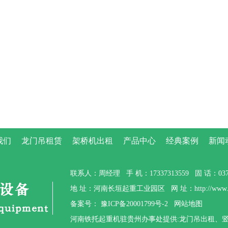
我们
龙门吊租赁
架桥机出租
产品中心
经典案例
新闻
联系人：周经理 手 机：17337313559 固 话：0373-
地 址：河南长垣起重工业园区 网 址：http://www.gzt
备案号：
豫ICP备20001799号-2
网站地图
河南铁托起重机驻贵州办事处提供:龙门吊出租、