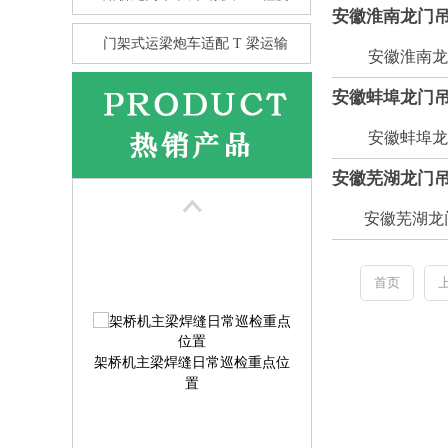
安徽淮南龙门吊
门架式运梁炮车适配 T 梁运输
安徽淮南龙门吊
安徽蚌埠龙门
安徽蚌埠龙门吊
花架龙门吊的抗风性 比箱型龙
门
安徽芜湖龙门
安徽芜湖龙门吊
首页
架桥机主梁焊缝日常巡检重点位
置