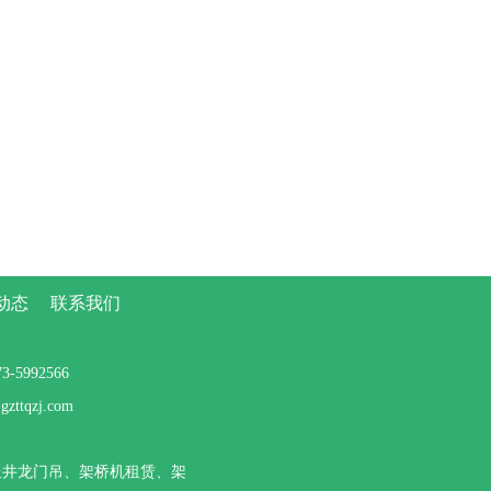
动态
联系我们
5992566
tqzj.com
竖井龙门吊、架桥机租赁、架