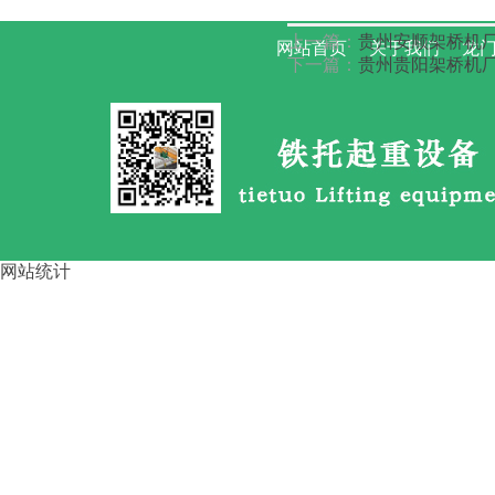
上一篇：
贵州安顺架桥机
网站首页
关于我们
龙门
路桥龙门吊大车啃轨 的4步调整
下一篇：
贵州贵阳架桥机厂
方
网站统计
运梁车按行走方式分类 四川资
阳