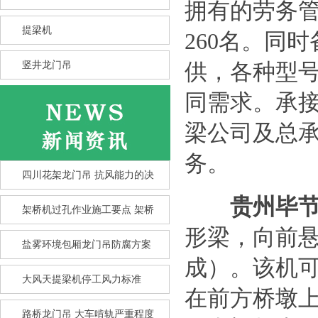
拥有的劳务管
提梁机
260名。同
竖井龙门吊
供，各种型
同需求。承
梁公司及总
务。
四川花架龙门吊 抗风能力的决
贵州毕
架桥机过孔作业施工要点 架桥
形梁，向前
盐雾环境包厢龙门吊防腐方案
成）。该机
竖井龙门吊选型核心要点 竖井
大风天提梁机停工风力标准
在前方桥墩
龙
路桥龙门吊 大车啃轨严重程度