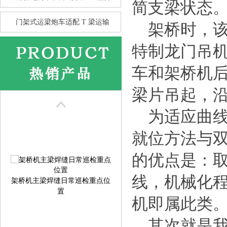
简支梁状态
门架式运梁炮车适配 T 梁运输
架桥时，该
特制龙门吊
车和架桥机
花架龙门吊的抗风性 比箱型龙
门
梁片吊起，
为适应曲线
就位方法与
的优点是：
架桥机主梁焊缝日常巡检重点位
线，机械化程
置
机即属此类
其次就是我