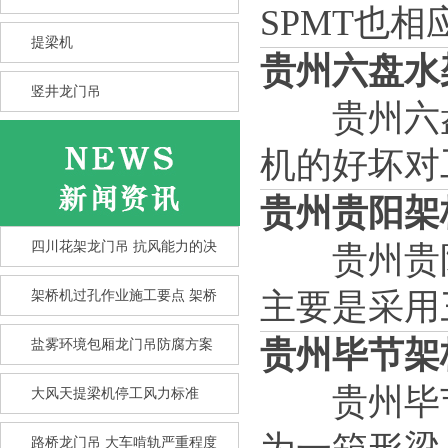
SPMT也相
提梁机
贵州六盘水
竖井龙门吊
贵州六盘
机的好坏对
贵州贵阳架
四川花架龙门吊 抗风能力的决
贵州贵阳
主要是采用
架桥机过孔作业施工要点 架桥
贵州毕节架
盐雾环境包厢龙门吊防腐方案
贵州毕节
大风天提梁机停工风力标准
竖井龙门吊选型核心要点 竖井
龙
路桥龙门吊 大车啃轨严重程度