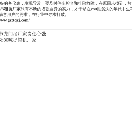
的各仪表，发现异常，要及时停车检查和排除故障，在原因未找到，故
吊租赁厂家
只有不断的增强自身的实力，才干够在you胜劣汰的年代中
满意用户的需求，在行业中寻求打破。
www.gzttqzj.com/
节龙门吊厂家责任心强
阳80吨提梁机厂家