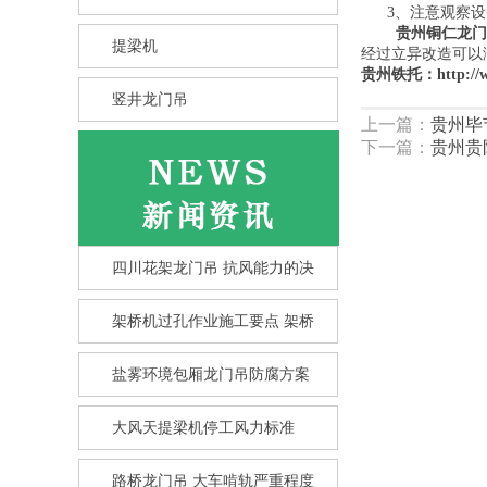
3、注意观察设备
贵州铜仁龙门
提梁机
经过立异改造可以
贵州铁托：
http://
竖井龙门吊
上一篇：
贵州毕
下一篇：
贵州贵
四川花架龙门吊 抗风能力的决
架桥机过孔作业施工要点 架桥
盐雾环境包厢龙门吊防腐方案
竖井龙门吊选型核心要点 竖井
大风天提梁机停工风力标准
龙
路桥龙门吊 大车啃轨严重程度