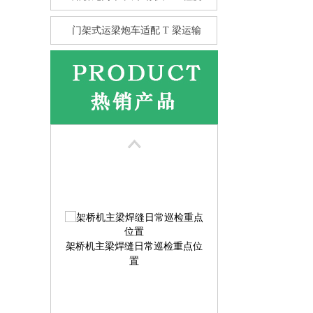
门架式运梁炮车适配 T 梁运输
花架龙门吊的抗风性 比箱型龙
门
架桥机主梁焊缝日常巡检重点位
置