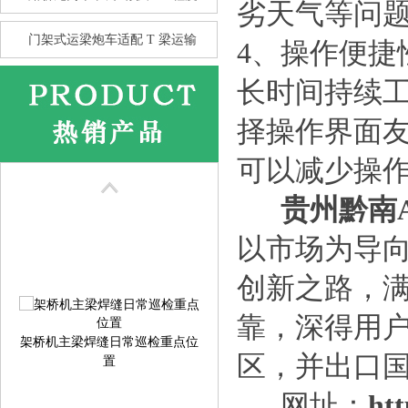
劣天气等问
门架式运梁炮车适配 T 梁运输
4、操作便
长时间持续
择操作界面
花架龙门吊的抗风性 比箱型龙
可以减少操
门
贵州黔南
以市场为导
创新之路，
靠，深得用户
架桥机主梁焊缝日常巡检重点位
置
区，并出口
网址：
htt