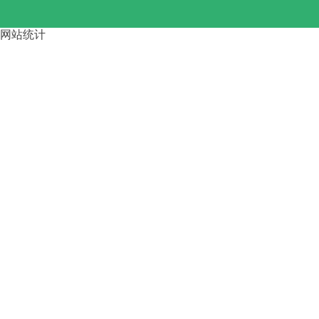
网站统计
路桥龙门吊大车啃轨 的4步调整
方
运梁车按行走方式分类 四川资
阳