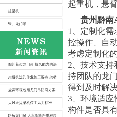
起重机，悬
提梁机
贵州黔南
竖井龙门吊
1、定制化
控操作、自
考虑定制化
2、技术支
四川花架龙门吊 抗风能力的决
持团队的龙
架桥机过孔作业施工要点 架桥
得到及时解
盐雾环境包厢龙门吊防腐方案
3、环境适
大风天提梁机停工风力标准
构件是否具
竖井龙门吊选型核心要点 竖井
龙
路桥龙门吊 大车啃轨严重程度