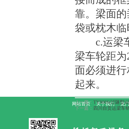
靠。梁面的
袋或枕木临
c.运梁车
广东江门预防免配重架桥机行走
卡
梁车轮距为
面必须进行
起来。
上一篇：
TY900S(过隧型
网站首页
关于我们
龙门
运梁车的工作原理 运梁车租赁
下一篇：
四川自贡运梁车销
公