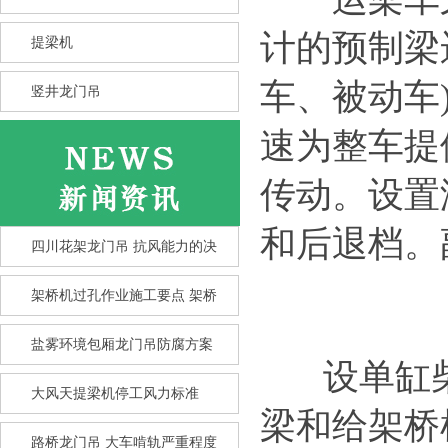
计的预制梁
提梁机
车、被动车
竖井龙门吊
速为整车提
传动。设置
和后退档。
四川花架龙门吊 抗风能力的决
架桥机过孔作业施工要点 架桥
盐雾环境包厢龙门吊防腐方案
设单缸柴
大风天提梁机停工风力标准
竖井龙门吊选型核心要点 竖井
梁和给架桥
龙
路桥龙门吊 大车啃轨严重程度