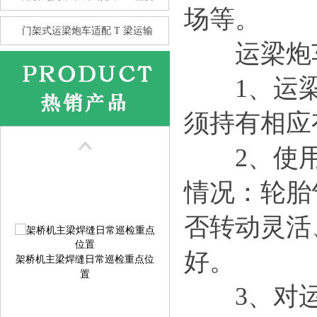
场等。
门架式运梁炮车适配 T 梁运输
运梁炮车
1、运梁
花架龙门吊的抗风性 比箱型龙
须持有相应
门
2、使用
情况：轮胎
否转动灵活
架桥机主梁焊缝日常巡检重点位
好。
置
3、对运