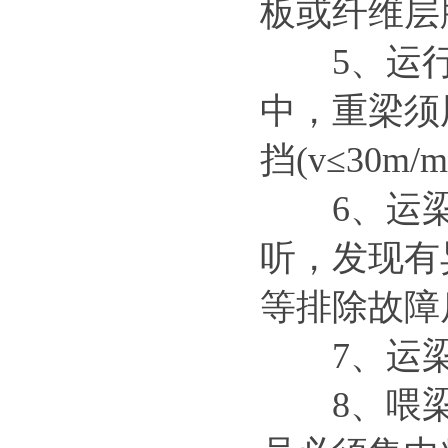
板或纤维层
5、运行
路桥龙门吊大车啃轨 的4步调整
方
中，重梁须用
挡(v≤30m/m
6、运梁
听，发现有
运梁车按行走方式分类 四川资
阳
等排除故障
7、运梁
8、喂梁