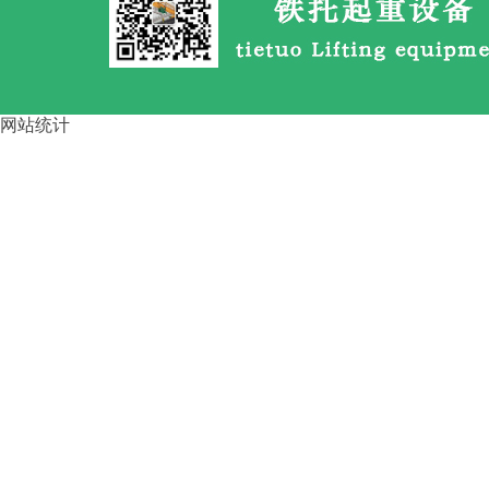
竖井龙门吊选型核心要点 竖井
网站统计
龙
花架龙门吊的抗风性 比箱型龙
门