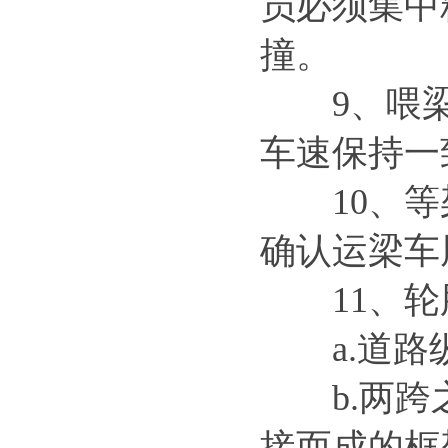
员必须集中
广东惠州架桥机 加长跨径主梁
对
撞。
9、喂梁
车速保持一
10、等架
露天场地龙门吊吨位选型标准 1
确认运梁车
11、轮
a.道路纵
b.两跨之
提梁龙门吊主梁结构的强度与刚
度
接而成的框