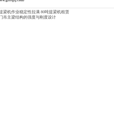
www.gzttqzj.com/
提梁机作业稳定性拉满 80吨提梁机租赁
门吊主梁结构的强度与刚度设计