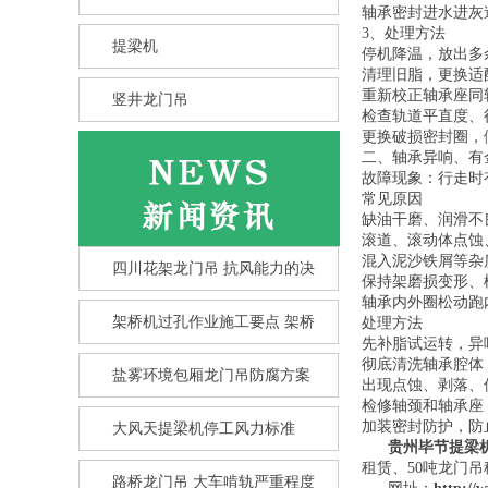
轴承密封进水进灰
3、处理方法
提梁机
停机降温，放出多
清理旧脂，更换适
重新校正轴承座同
竖井龙门吊
检查轨道平直度、
更换破损密封圈，
二、轴承异响、有
故障现象：行走时
常见原因
缺油干磨、润滑不
滚道、滚动体点蚀
混入泥沙铁屑等杂
四川花架龙门吊 抗风能力的决
保持架磨损变形、
轴承内外圈松动跑
架桥机过孔作业施工要点 架桥
处理方法
先补脂试运转，异
彻底清洗轴承腔体
盐雾环境包厢龙门吊防腐方案
出现点蚀、剥落、
检修轴颈和轴承座
加装密封防护，防
大风天提梁机停工风力标准
竖井龙门吊选型核心要点 竖井
贵州毕节提梁
龙
租赁、50吨龙门
路桥龙门吊 大车啃轨严重程度