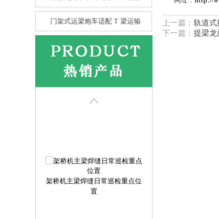
网址：
http://
门架式运梁炮车适配 T 梁运输
上一篇：
轨道式
下一篇：
提梁龙
花架龙门吊的抗风性 比箱型龙
门
架桥机主梁焊缝日常巡检重点位
置