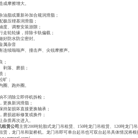
造成摩擦增大。
余油脂或重新补加合规润滑脂；
配极压锂基润滑脂；
轴度、调整安装游隙；
行走轮轮缘，排除卡轨偏载；
做好防水防尘密封。
金属杂音
有连续嗡嗡声、撞击声、尖锐摩擦声。
良；
、剥落、磨损；
质；
松旷；
内圈、跑外圈。
响不消除立即停机拆检；
，更换新润滑脂；
保持架损坏直接更换轴承；
，磨损超标修复或换件；
止杂质再次进入。
机租赁公司
主营200吨轮胎式龙门吊租赁、150吨龙门吊租赁、120吨龙门
吊租赁，龙门吊和架桥机。龙门吊即可单台起吊也可双台起吊具体情况将根