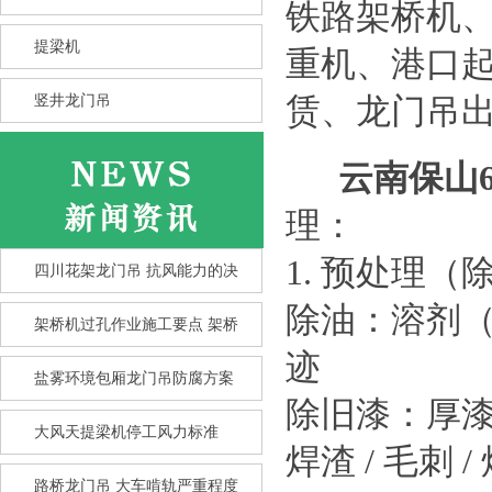
铁路架桥机
提梁机
重机、港口
竖井龙门吊
赁、龙门吊
云南保山
理：
1. 预处理
四川花架龙门吊 抗风能力的决
除油：溶剂（
架桥机过孔作业施工要点 架桥
迹
盐雾环境包厢龙门吊防腐方案
除旧漆：厚漆
大风天提梁机停工风力标准
竖井龙门吊选型核心要点 竖井
焊渣 / 毛刺
龙
路桥龙门吊 大车啃轨严重程度