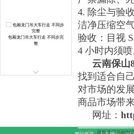
4. 除尘与验
洁净压缩空
包厢龙门吊大车行走 不同步完
验收：目视 Sa
整
4 小时内须
云南保山
找到适合自
对市场的发
提梁机大车行走跑偏校正方案
商品市场带
提
网址：
htt
上一篇：
造船龙门吊的制造