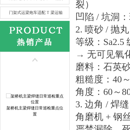
裂）
门架式运梁炮车适配 T 梁运输
凹陷 / 坑
2. 喷砂 / 
等级：Sa2.
花架龙门吊的抗风性 比箱型龙
→ 无可见氧
门
磨料：石英砂 /
粗糙度：40
角度：60～80
3. 边角 / 焊
架桥机主梁焊缝日常巡检重点位
置
角磨机 + 钢
严禁漏除、