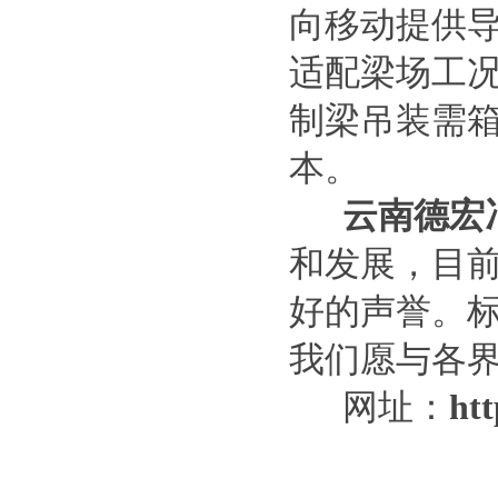
向移动提供
路桥龙门吊大车啃轨 的4步调整
适配梁场工
方
制梁吊装需
本。
云南德宏
和发展，目
运梁车按行走方式分类 四川资
好的声誉。
阳
我们愿与各
网址：
htt