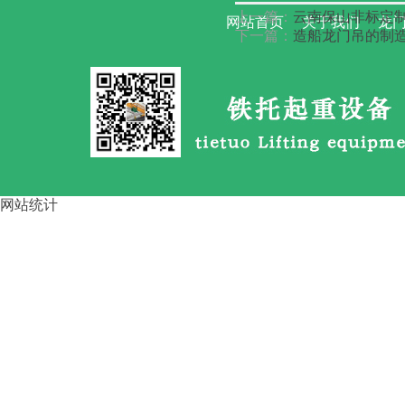
广东惠州架桥机 加长跨径主梁
上一篇：
云南保山非标定
网站首页
关于我们
龙门
对
下一篇：
造船龙门吊的制造
露天场地龙门吊吨位选型标准 1
网站统计
提梁龙门吊主梁结构的强度与刚
度