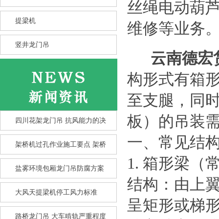
丝绳电动葫
提梁机
维修等业务
竖井龙门吊
云南德宏
构形式有箱
至支腿，同
板）的吊装
四川花架龙门吊 抗风能力的决
一、常见结
架桥机过孔作业施工要点 架桥
1. 箱形梁（
盐雾环境包厢龙门吊防腐方案
结构：由上
大风天提梁机停工风力标准
竖井龙门吊选型核心要点 竖井
呈矩形或梯
龙
路桥龙门吊 大车啃轨严重程度