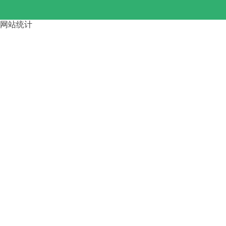
网站统计
路桥龙门吊大车啃轨 的4步调整
方
运梁车按行走方式分类 四川资
阳