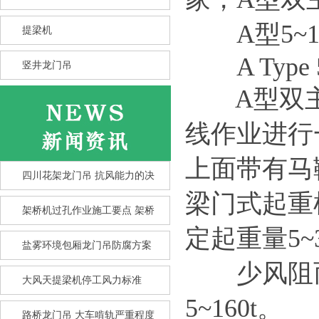
A型5~1
提梁机
A Type 5~1
竖井龙门吊
A型双主
线作业进行
上面带有马
四川花架龙门吊 抗风能力的决
梁门式起重
架桥机过孔作业施工要点 架桥
定起重量5~3
盐雾环境包厢龙门吊防腐方案
少风阻而
大风天提梁机停工风力标准
竖井龙门吊选型核心要点 竖井
5~160t。
龙
路桥龙门吊 大车啃轨严重程度